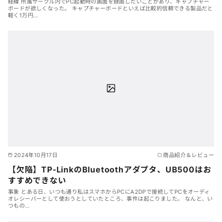
経緯 所属サークル内でPC起動時の画面を録画したいことがあり、キャプチャー
ボードが欲しくなった。 キャプチャーボードといえば比較的信頼できる製品だと
軽く1万円…
2024年10月17日
商品紹介＆レビュー
【欠陥】TP-LinkのBluetoothアダプタ、UB500はお
すすめできない
事象 とある日、いつも通り私はスマホからPCにA2DPで接続してPCをオーディ
オレシーバーとして使おうとしていたところ、事件は起こりました。 なんと、い
つもの…