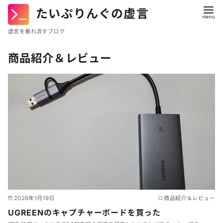
たいぷりんぐの虚言
虚言を垂れ流すブログ
コ
商品紹介＆レビュー
ン
テ
ン
ツ
へ
移
動
2026年1月19日
商品紹介＆レビュー
UGREENのキャプチャーボードを買った