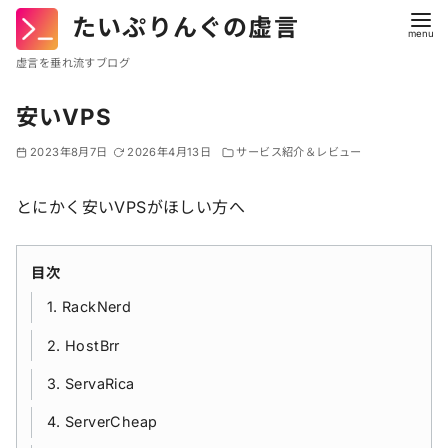
たいぷりんぐの虚言
虚言を垂れ流すブログ
コ
安いVPS
ン
テ
2023年8月7日
2026年4月13日
サービス紹介＆レビュー
ン
ツ
とにかく安いVPSがほしい方へ
へ
移
目次
動
1. RackNerd
2. HostBrr
3. ServaRica
4. ServerCheap