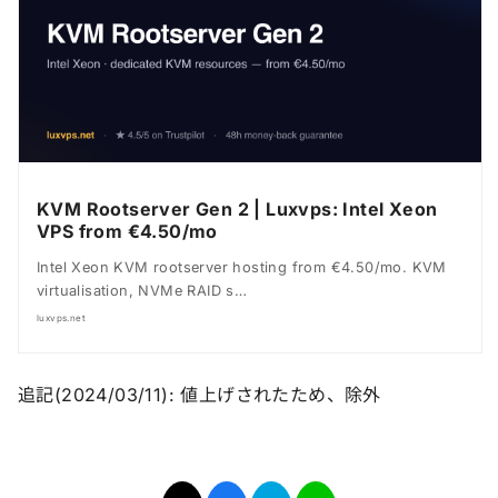
KVM Rootserver Gen 2 | Luxvps: Intel Xeon
VPS from €4.50/mo
Intel Xeon KVM rootserver hosting from €4.50/mo. KVM
virtualisation, NVMe RAID s…
luxvps.net
追記(2024/03/11): 値上げされたため、除外