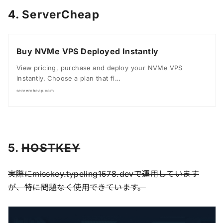
4. ServerCheap
Buy NVMe VPS Deployed Instantly
View pricing, purchase and deploy your NVMe VPS
instantly. Choose a plan that fi…
servercheap.com
5.
HOSTKEY
実際にmisskey.typeling1578.devで運用しています
が、特に問題なく使用できています。