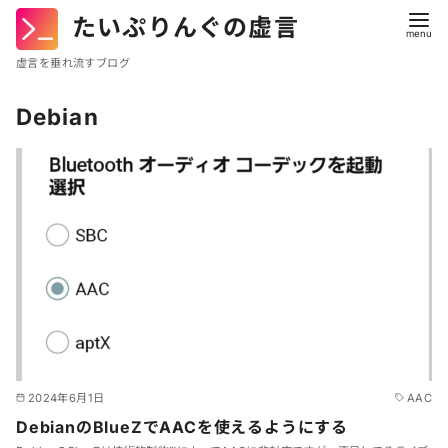
たいぷりんぐの虚言
虚言を垂れ流すブログ
コ
Debian
ン
テ
ン
ツ
へ
移
動
2024年6月1日
AAC
DebianのBlueZでAACを使えるようにする