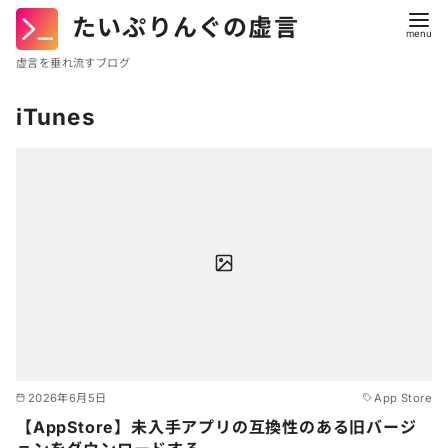
たいぷりんぐの虚言
虚言を垂れ流すブログ
コ
iTunes
ン
テ
ン
ツ
へ
移
動
2026年6月5日
App Store
【AppStore】未入手アプリの互換性のある旧バージ