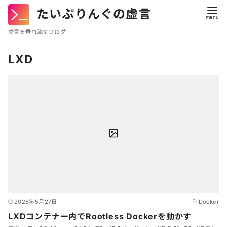
たいぷりんぐの虚言
虚言を垂れ流すブログ
コ
LXD
ン
テ
ン
ツ
へ
移
動
2026年5月27日
Docker
LXDコンテナー内でRootless Dockerを動かす