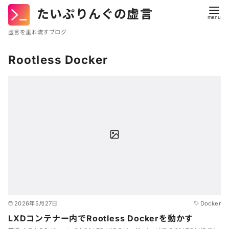
たいぷりんぐの虚言
虚言を垂れ流すブログ
コ
Rootless Docker
ン
テ
ン
ツ
へ
移
動
2026年5月27日
Docker
LXDコンテナー内でRootless Dockerを動かす