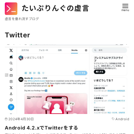
たいぷりんぐの虚言
虚言を垂れ流すブログ
コ
Twitter
ン
テ
ン
ツ
へ
移
動
2024年4月30日
Android
Android 4.2.xでTwitterをする