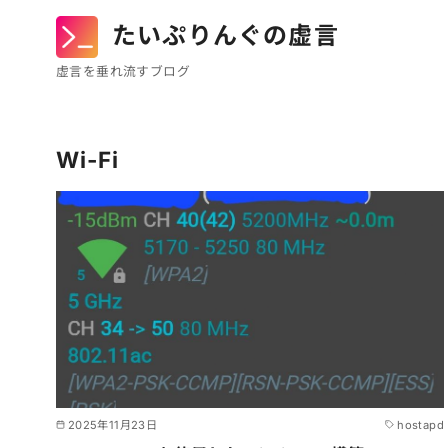
たいぷりんぐの虚言
虚言を垂れ流すブログ
コ
ン
Wi-Fi
テ
ン
ツ
へ
移
動
2025年11月23日
hostapd