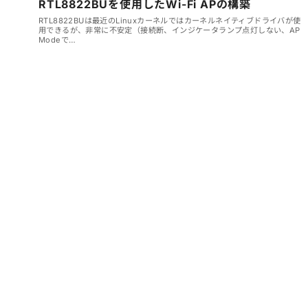
RTL8822BUを使用したWi-Fi APの構築
RTL8822BUは最近のLinuxカーネルではカーネルネイティブドライバが使
用できるが、非常に不安定（接続断、インジケータランプ点灯しない、AP
Modeで…